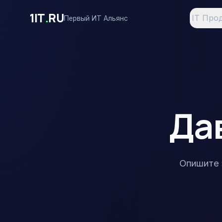
Перейти к основному содержимому
1IT
.
RU
IT Про
Первый ИТ Альянс
Да
Опишите 