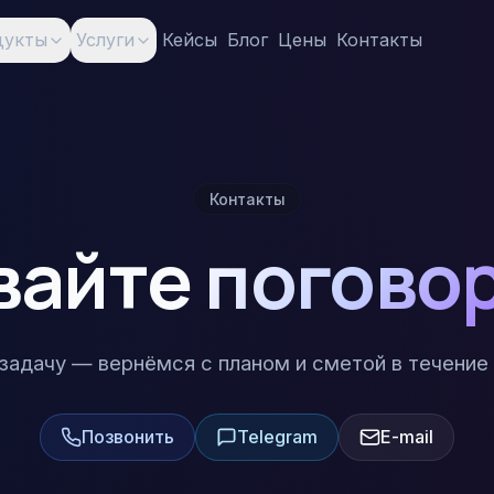
дукты
Услуги
Кейсы
Блог
Цены
Контакты
Контакты
вайте
погово
задачу — вернёмся с планом и сметой в течение 
Позвонить
Telegram
E-mail