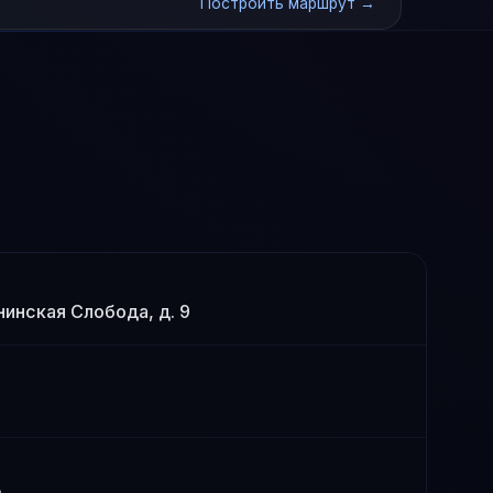
Построить маршрут →
енинская Слобода, д. 9