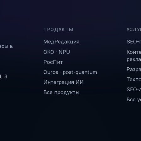
ПРОДУКТЫ
УСЛУ
МедРедакция
SEO-
есы в
ОКО · NPU
Конт
рекл
РосПит
Разра
Quros · post-quantum
, 3
Техп
Интеграция ИИ
SEO-
Все продукты
Все у