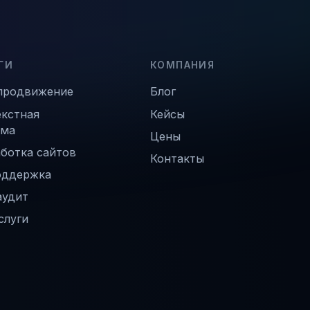
ГИ
КОМПАНИЯ
продвижение
Блог
екстная
Кейсы
ама
Цены
ботка сайтов
Контакты
оддержка
аудит
слуги