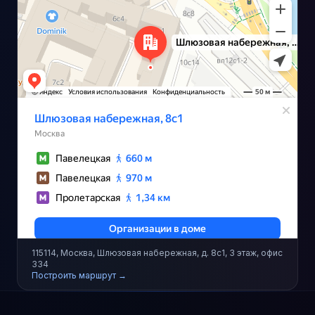
115114, Москва, Шлюзовая набережная, д. 8с1, 3 этаж, офис
334
Построить маршрут →