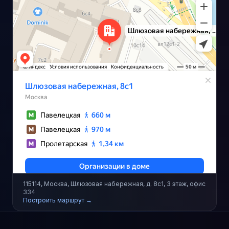
115114, Москва, Шлюзовая набережная, д. 8с1, 3 этаж, офис
334
Построить маршрут →