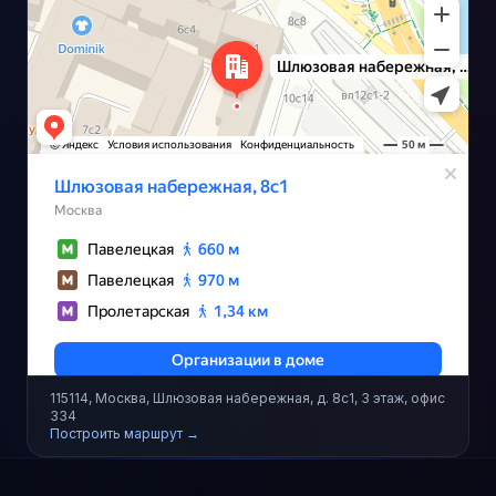
115114, Москва, Шлюзовая набережная, д. 8с1, 3 этаж, офис
334
Построить маршрут →