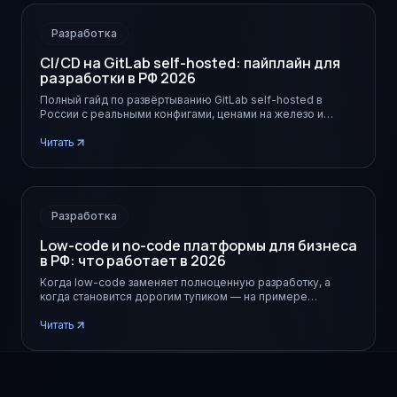
Разработка
CI/CD на GitLab self-hosted: пайплайн для
разработки в РФ 2026
Полный гайд по развёртыванию GitLab self-hosted в
России с реальными конфигами, ценами на железо и
подводными камнями.
Читать
Разработка
Low-code и no-code платформы для бизнеса
в РФ: что работает в 2026
Когда low-code заменяет полноценную разработку, а
когда становится дорогим тупиком — на примере
российских платформ из реестра.
Читать