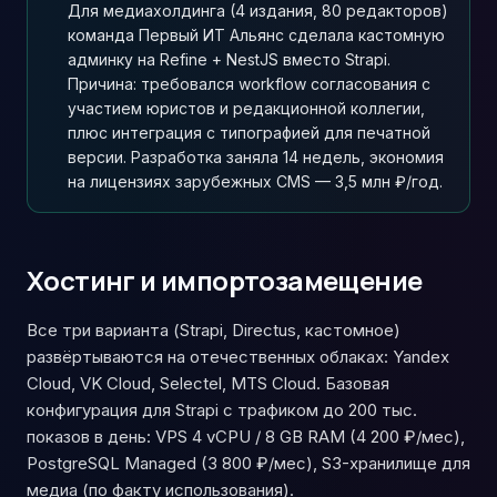
Для медиахолдинга (4 издания, 80 редакторов)
команда Первый ИТ Альянс сделала кастомную
админку на Refine + NestJS вместо Strapi.
Причина: требовался workflow согласования с
участием юристов и редакционной коллегии,
плюс интеграция с типографией для печатной
версии. Разработка заняла 14 недель, экономия
на лицензиях зарубежных CMS — 3,5 млн ₽/год.
Хостинг и импортозамещение
Все три варианта (Strapi, Directus, кастомное)
развёртываются на отечественных облаках: Yandex
Cloud, VK Cloud, Selectel, MTS Cloud. Базовая
конфигурация для Strapi с трафиком до 200 тыс.
показов в день: VPS 4 vCPU / 8 GB RAM (4 200 ₽/мес),
PostgreSQL Managed (3 800 ₽/мес), S3-хранилище для
медиа (по факту использования).