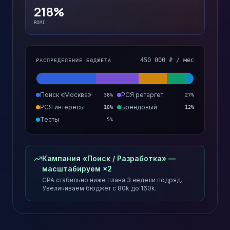
218%
ROMI
450 000 ₽ / мес
РАСПРЕДЕЛЕНИЕ БЮДЖЕТА
Поиск «Москва»
РСЯ ретаргет
38
%
27
%
РСЯ интересы
Брендовый
18
%
12
%
Тесты
5
%
Кампания «Поиск / Разработка» —
масштабируем ×2
CPA стабильно ниже плана 3 недели подряд.
Увеличиваем бюджет с 80k до 160k.