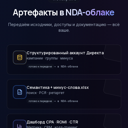
Артефакты
в NDA-облаке
Передаём исходники, доступы и документацию — всё
ваше.
Структурированный аккаунт Директа
кампании · группы · минуса
готово к передаче
→ в NDA-облаке
Семантика + минус-слова.xlsx
поиск · РСЯ · ретаргет
готово к передаче
→ в NDA-облаке
Дашборд CPA · ROMI · CTR
Метрика · CRM · колл-трекинг