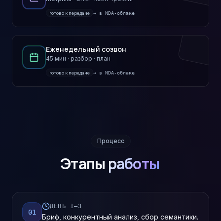
готово к передаче
→ в NDA-облаке
Еженедельный созвон
45 мин · разбор · план
готово к передаче
→ в NDA-облаке
Процесс
Этапы
работы
ДЕНЬ 1–3
01
Бриф, конкурентный анализ, сбор семантики.