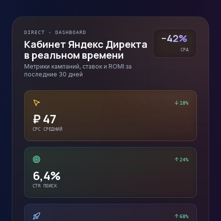
DIRECT · DASHBOARD
−42%
Кабинет Яндекс Директа
CPA
в реальном времени
Метрики кампаний, ставок и ROMI за
последние 30 дней
18
%
₽ 47
CPC СРЕДНИЙ
24
%
6,4%
CTR ПОИСК
68
%