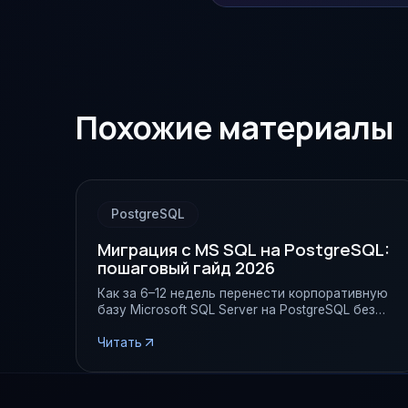
Похожие материалы
PostgreSQL
Миграция с MS SQL на PostgreSQL:
пошаговый гайд 2026
Как за 6–12 недель перенести корпоративную
базу Microsoft SQL Server на PostgreSQL без
потери данных и простоя — поэтапная
методика, инструменты и чек-лист.
Читать