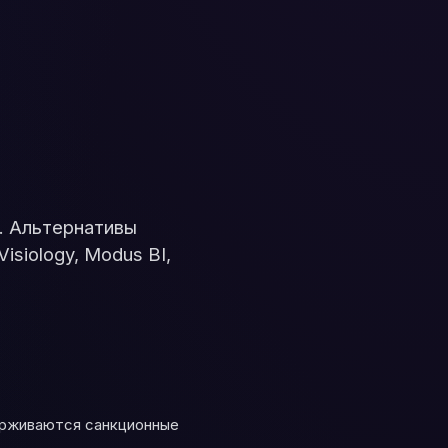
в. Альтернативы
isiology, Modus BI,
держиваются санкционные