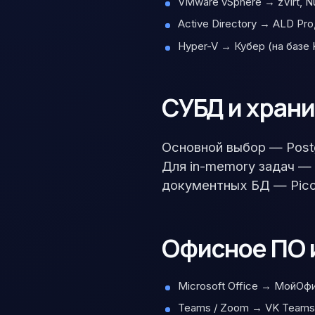
VMware vSphere → zVirt, Nu
Active Directory → ALD Pro
Hyper-V → Кубер (на базе
СУБД и хран
Основной выбор — Post
Для in-memory задач — 
документных БД — Picod
Офисное ПО 
Microsoft Office → МойОф
Teams / Zoom → VK Teams,