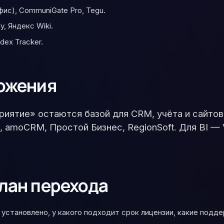
фис), CommuniGate Pro, Tegu.
y, Яндекс Wiki.
ndex Tracker.
ожения
риятие» остаются базой для CRM, учёта и сайто
 amoCRM, Простой Бизнес, RegionSoft. Для BI — V
лан перехода
 установлено, у какого подходит срок лицензии, какие под