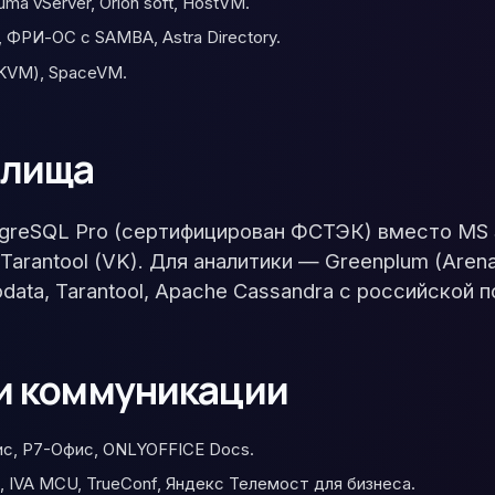
ma vServer, Orion soft, HostVM.
, ФРИ-ОС с SAMBA, Astra Directory.
 KVM), SpaceVM.
илища
greSQL Pro (сертифицирован ФСТЭК) вместо MS S
Tarantool (VK). Для аналитики — Greenplum (Aren
ata, Tarantool, Apache Cassandra с российской 
и коммуникации
ис, Р7-Офис, ONLYOFFICE Docs.
 IVA MCU, TrueConf, Яндекс Телемост для бизнеса.