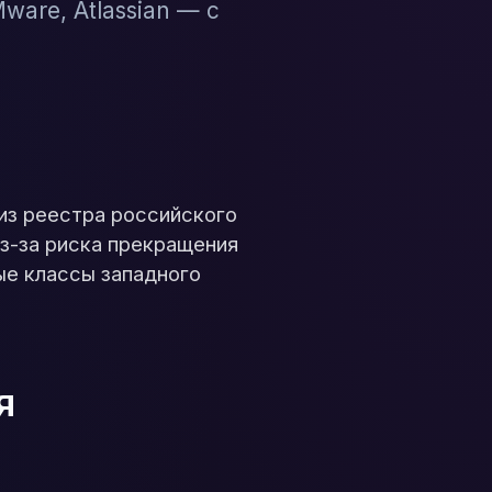
ware, Atlassian — с
из реестра российского
из-за риска прекращения
ые классы западного
я