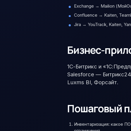
Exchange → Mailion (МойО
Confluence → Kaiten, Teaml
Jira → YouTrack, Kaiten, Ya
Бизнес-прил
1С-Битрикс и «1С:Предп
Salesforce — Битрикс24,
Luxms BI, Форсайт.
Пошаговый п
Инвентаризация: какое ПО
ограничения.