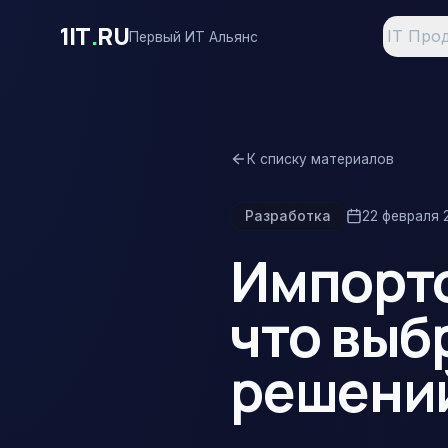
Перейти к основному содержимому
1IT
.
RU
IT Про
Первый ИТ Альянс
К списку материалов
Разработка
22 февраля 2
Импорто
что выб
решени