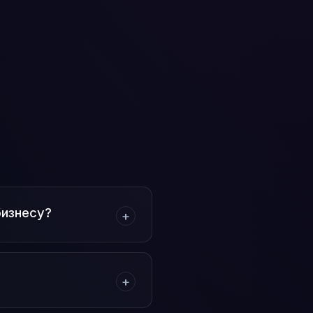
бизнесу?
+
+