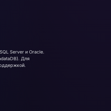
QL Server и Oracle.
adataDB). Для
поддержкой.