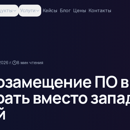
дукты
Услуги
Кейсы
Блог
Цены
Контакты
026 г.
8
мин чтения
замещение ПО в
рать вместо зап
й