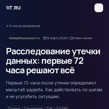
Перейти к основному содержимому
1IT
.
RU
К списку материалов
Кибербезопасность
12 марта 2026 г.
9
мин чтения
Расследование утечки
данных: первые 72
часа решают всё
Первые 72 часа после утечки определяют
масштаб ущерба. Как действовать по шагам
и не усугубить ситуацию.
утечка
форензика
IR
CSIRT