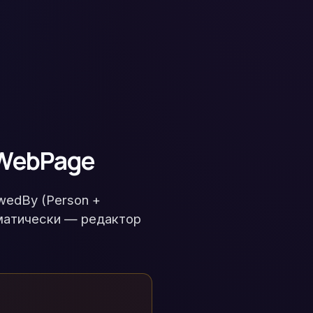
lWebPage
wedBy (Person +
томатически — редактор