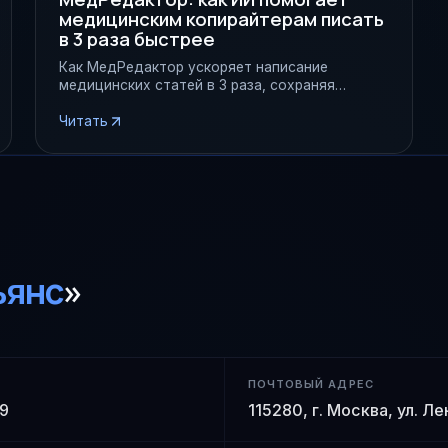
медицинским копирайтерам писать
в 3 раза быстрее
Как МедРедактор ускоряет написание
медицинских статей в 3 раза, сохраняя
качество и соответствие требованиям
Минздрава.
Читать
ьянс
»
ПОЧТОВЫЙ АДРЕС
 9
115280, г. Москва, ул. Л