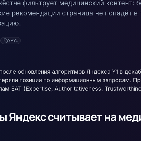
жёстче фильтрует медицинский контент: б
кие рекомендации страница не попадёт в 
зацию.
YMYL
 после обновления алгоритмов Яндекса Y1 в дека
теряли позиции по информационным запросам. П
м EAT (Expertise, Authoritativeness, Trustworthi
лы Яндекс считывает на ме