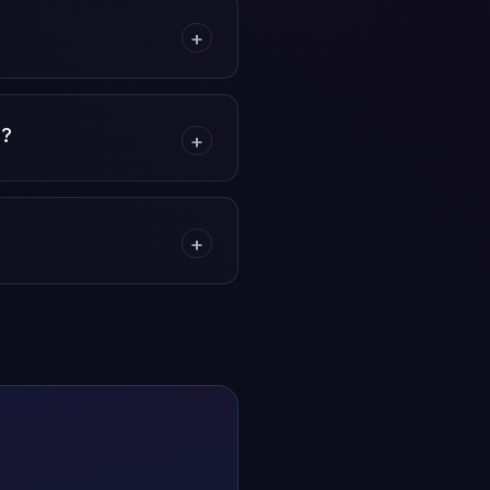
+
а?
+
+