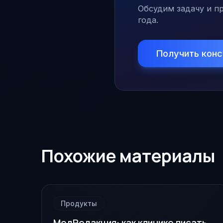
Обсудим задачу и пр
года.
Получить кон
Похожие материалы
Продукты
МедРедакция: как клинике писать