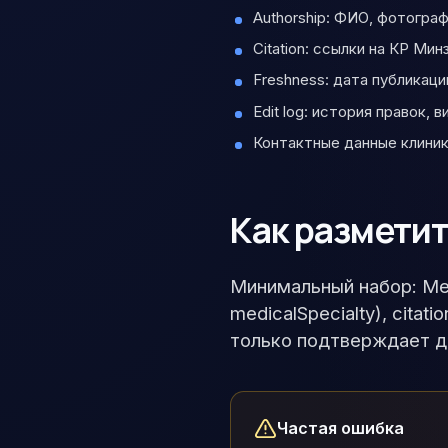
Authorship: ФИО, фотограф
Citation: ссылки на КР Ми
Freshness: дата публикаци
Edit log: история правок,
Контактные данные клиник
Как размети
Минимальный набор: Med
medicalSpecialty), cit
только подтверждает д
Частая ошибка