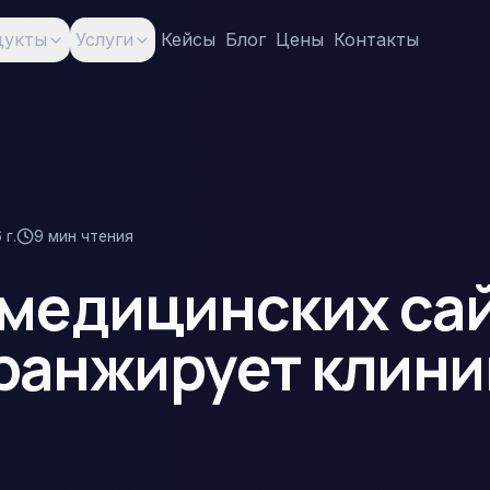
дукты
Услуги
Кейсы
Блог
Цены
Контакты
 г.
9
мин чтения
 медицинских сай
ранжирует клини