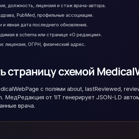
ия, должность, лицензия и стаж врача-автора.
нздрава, PubMed, профильные ассоциации.
и и явная дата последнего обновления.
 видимая в schema или странице «О редакции».
и: лицензия, ОГРН, физический адрес.
ть страницу схемой Medica
icalWebPage с полями about, lastReviewed, revie
ation. МедРедакция от 1IT генерирует JSON-LD ав
анные врача.