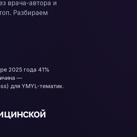
ез врача-автора и
топ. Разбираем
бре 2025 года 41%
ричина —
ness) для YMYL-тематик.
дицинской