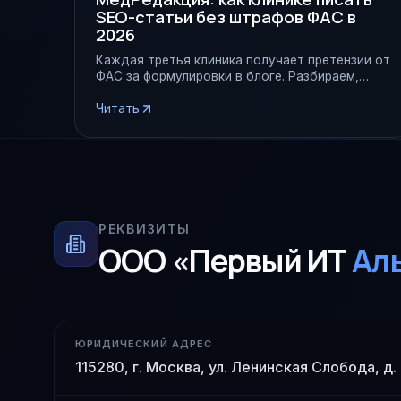
SEO-статьи без штрафов ФАС в
2026
Каждая третья клиника получает претензии от
ФАС за формулировки в блоге. Разбираем,
какие фразы запрещены и как сервис
МедРедакция от 1IT снимает 80% рисков.
Читать
РЕКВИЗИТЫ
ООО «Первый ИТ
Ал
ЮРИДИЧЕСКИЙ АДРЕС
115280, г. Москва, ул. Ленинская Слобода, д.