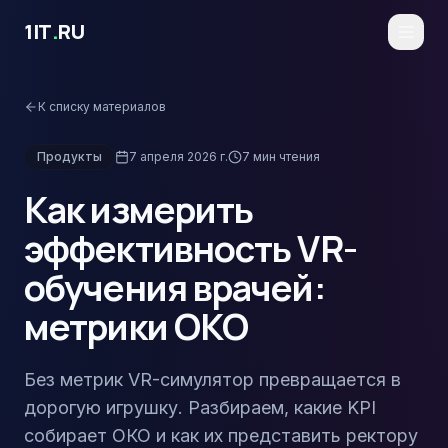
Перейти к основному содержимому
1IT
.
RU
К списку материалов
Продукты
7 апреля 2026 г.
7
мин чтения
Как измерить
эффективность VR-
обучения врачей:
метрики ОКО
Без метрик VR-симулятор превращается в
дорогую игрушку. Разбираем, какие KPI
собирает ОКО и как их представить ректору