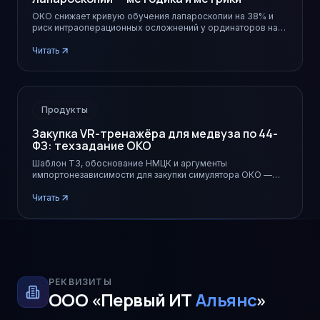
ОКО снижает кривую обучения лапароскопии на 38% и
риск интраоперационных осложнений у ординаторов на
первый год практики — данные пилота в 4 университетах.
Читать
Продукты
Закупка VR-тренажёра для медвуза по 44-
ФЗ: техзадание ОКО
Шаблон ТЗ, обоснование НМЦК и аргументы
импортонезависимости для закупки симулятора ОКО —
снимает 90% правок отдела закупок медвуза.
Читать
РЕКВИЗИТЫ
ООО «Первый ИТ
Альянс
»