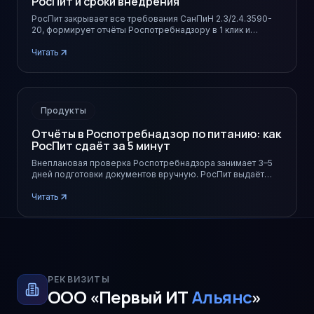
РосПит и сроки внедрения
РосПит закрывает все требования СанПиН 2.3/2.4.3590-
20, формирует отчёты Роспотребнадзору в 1 клик и
запускается в школе за 21 день.
Читать
Продукты
Отчёты в Роспотребнадзор по питанию: как
РосПит сдаёт за 5 минут
Внеплановая проверка Роспотребнадзора занимает 3–5
дней подготовки документов вручную. РосПит выдаёт
нужный пакет за 5 минут и закрывает риски по 99 ст. 248-
ФЗ.
Читать
РЕКВИЗИТЫ
ООО «Первый ИТ
Альянс
»