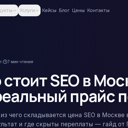
дукты
Услуги
Кейсы
Блог
Цены
Контакты
г.
7
мин чтения
 стоит SEO в Мос
реальный прайс 
из чего складывается цена SEO в Москве в
ультат и где скрыты переплаты — гайд от