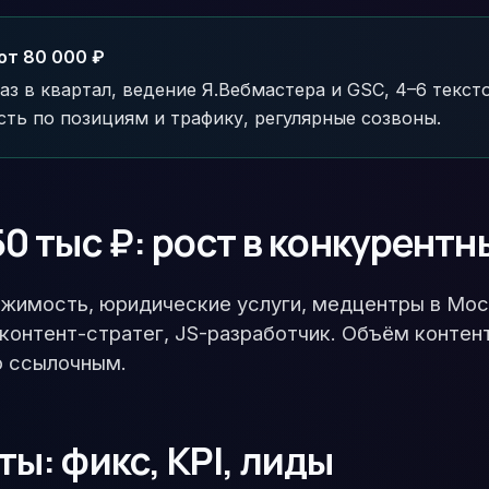
от 80 000 ₽
аз в квартал, ведение Я.Вебмастера и GSC, 4–6 текс
сть по позициям и трафику, регулярные созвоны.
0 тыс ₽: рост в конкурент
ижимость, юридические услуги, медцентры в Мо
контент-стратег, JS-разработчик. Объём контен
о ссылочным.
ы: фикс, KPI, лиды