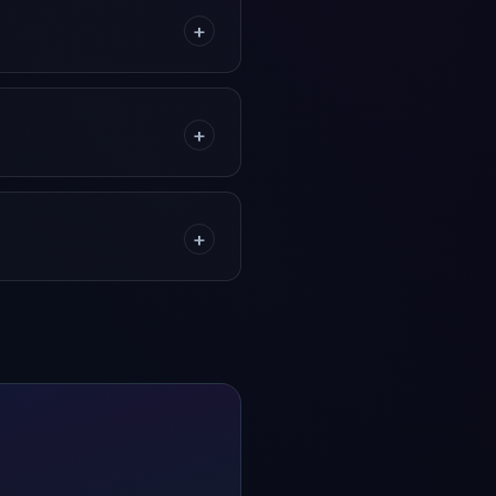
+
+
+