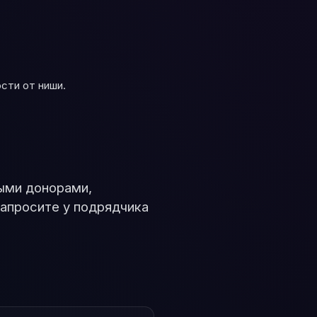
ости от ниши.
выми донорами,
Запросите у подрядчика