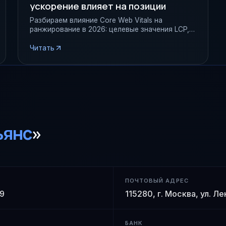
ускорение влияет на позиции
Разбираем влияние Core Web Vitals на
ранжирование в 2026: целевые значения LCP,
INP, CLS, типовые причины проседания и
пошаговая инструкция фикса от 1IT.
Читать
ьянс
»
ПОЧТОВЫЙ АДРЕС
 9
115280, г. Москва, ул. Л
БАНК