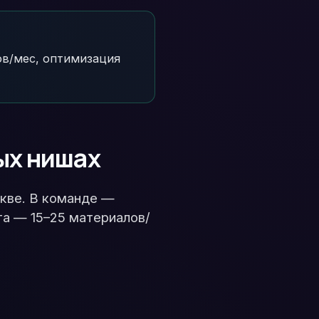
тов/мес, оптимизация
ных нишах
скве. В команде —
та — 15–25 материалов/