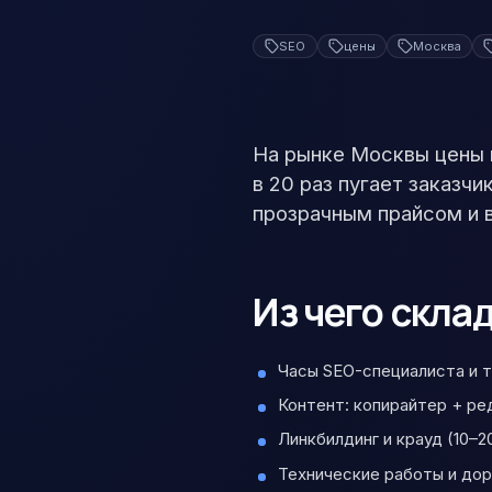
SEO
цены
Москва
На рынке Москвы цены 
в 20 раз пугает заказч
прозрачным прайсом и в
Из чего скла
Часы SEO-специалиста и 
Контент: копирайтер + ре
Линкбилдинг и крауд (10–2
Технические работы и дор