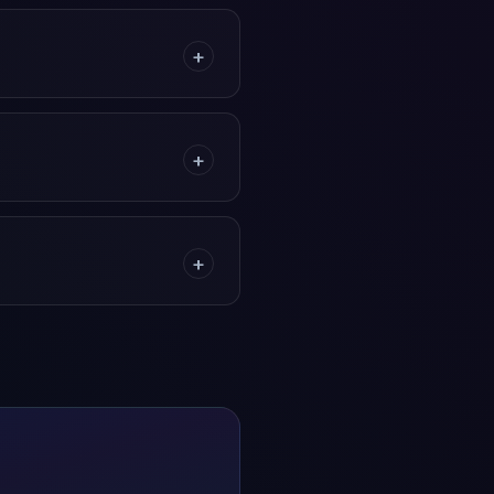
+
+
+