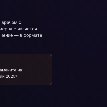
а врачом с
мер «не является
ачение — в формате
Замените на
ий 2026».