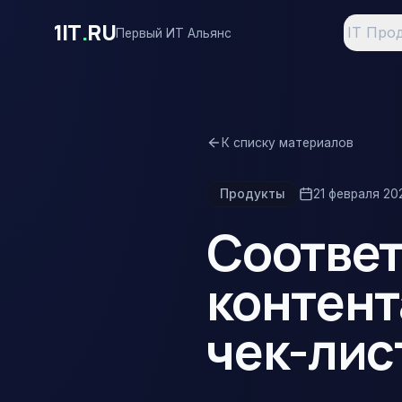
Перейти к основному содержимому
1IT
.
RU
IT Про
Первый ИТ Альянс
К списку материалов
Продукты
21 февраля 202
Соответ
контент
чек-лис