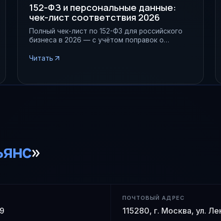
152-ФЗ и персональные данные:
чек-лист соответствия 2026
Полный чек-лист по 152-ФЗ для российского
бизнеса в 2026 — с учётом поправок о
штрафах до 15 млн ₽ и обязательной
локализации.
Читать
ьянс
»
ПОЧТОВЫЙ АДРЕС
 9
115280, г. Москва, ул. Л