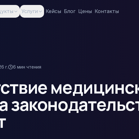
дукты
Услуги
Кейсы
Блог
Цены
Контакты
6 г.
6
мин чтения
ствие медицинс
а законодательс
т