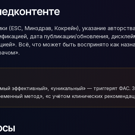
медконтенте
ки (ESC, Минздрав, Кокрейн), указание авторств
ификацией, дата публикации/обновления, дисклей
цией». Всё, что может быть воспринято как назн
рачом».
амый эффективный», «уникальный» — триггерят ФАС. 
ременный метод», «с учётом клинических рекомендац
осы