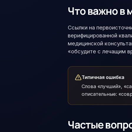
Что важно в 
Ссылки на первоисточни
верифицированной квал
медицинской консульта
«обсудите с лечащим в
Типичная ошибка
Слова «лучший», «с
описательные: «сов
Частые вопр